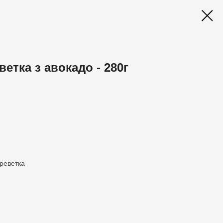
етка з авокадо - 280г
креветка