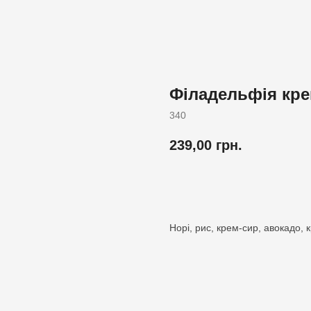
Філадельфія крев
340
239,00
грн.
Додати до кошика
Норі, рис, крем-сир, авокадо, 