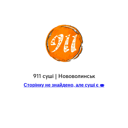
911 суші | Нововолинськ
Сторінку не знайдено, але суші є 🍣