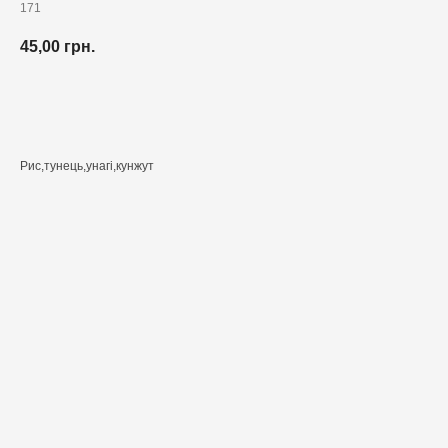
171
45,00
грн.
Додати до кошика
Рис,тунець,унагі,кунжут