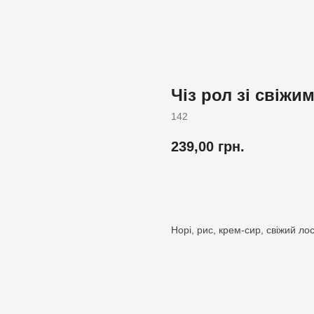
Чіз рол зі свіжи
142
239,00
грн.
Додати до кошика
Норі, рис, крем-сир, свіжий ло