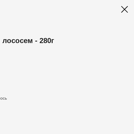
м лососем - 280г
сось