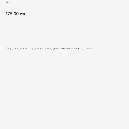
166
175,00
грн.
Додати до кошика
Норі, рис, крем-сир, огірок, авокадо, копчена масляна, спайсі