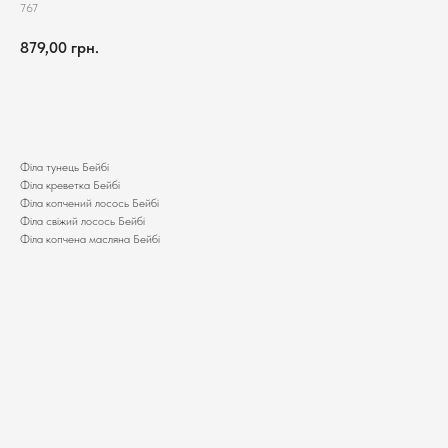
767
879,00
грн.
Додати до кошика
Філа тунець Бейбі
Філа креветка Бейбі
Філа копчений лосось Бейбі
Філа свіжий лосось Бейбі
Філа копчена масляна Бейбі