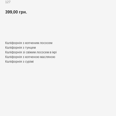
127
399,00
грн.
Додати до кошика
Каліфорнія з копченим лососем
Каліфорнія з тунцем
Каліфорнія зі свіжим лососем в ікрі
Каліфорнія з копченою масляною
Каліфорнія з сурімі