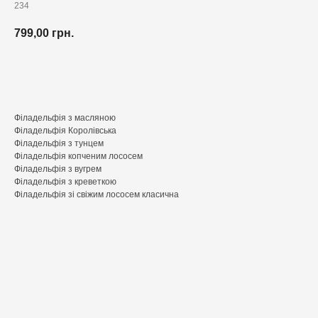
234
799,00
грн.
Додати до кошика
Філадельфія з масляною
Філадельфія Королівська
Філадельфія з тунцем
Філадельфія копченим лососем
Філадельфія з вугрем
Філадельфія з креветкою
Філадельфія зі свіжим лососем класична